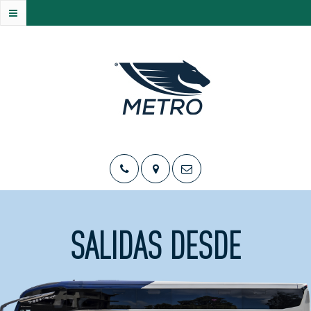
SALIDAS DESDE
SDQ
POP
STO
SOS